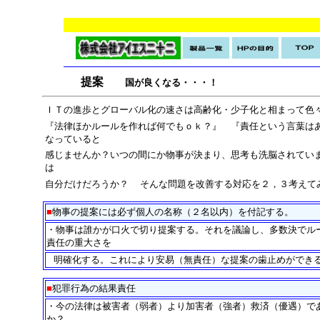
提案
国が良くなる・・・！
is22
ＩＴの進歩とグローバル化の速さは高齢化・少子化と相まって色
『法律ほかルールを作れば何でもｏｋ？』 『責任という言葉は
なっていると
感じませんか？いつの間にか物事が決まり、思考も洗脳されていま
は
自分だけだろうか？ そんな問題を改善する対応を２，３考えて
■
物事の提案には必ず個人の名称（２名以内）を付記する。
・物事は誰かが口火で切り提案する。それを議論し、多数決でル
責任の重大さを
明確化する。これにより安易（無責任）な提案の歯止めができ
・
■
犯罪行為の結果責任
・今の法律は被害者（弱者）より加害者（強者）救済（優遇）で
か？