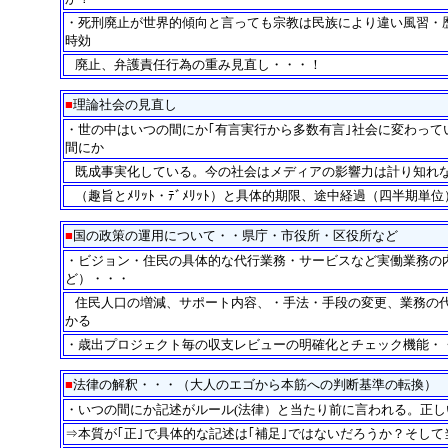
・死刑廃止が世界的傾向と言っても宗教は民族により違い風習・
時効
廃止、弁護責任行為の重み見直し・・・！
・
■
理論社会の見直し
・世の中はいつの間にか｢有言実行から多数有言｣社会に変わっ
間にか
既成事実化している。今の社会はメディアの影響力は計り知れ
・
（趣旨とﾒﾘｯﾄ・ﾃﾞﾒﾘｯﾄ）と具体的期限、途中経過（四半
・
■
国の政策の運用について・・県庁・市役所・区役所など
・ビジョン・住民の具体的な代行業務・サービスなど実働業務の
ど）・・・
住民人口の増減、サポート内容、・手法・手段の変更、業務の
・
かる
・歳出プロジェクト毎の収支レビューの明確化とチェック機能・
■
法律の解釈・・・（大人のエゴから本筋への判断基準の転換）
・いつの間にか記述がルール(法律）と当たり前に言われる。正し
⇒本質が｢正｣で具体的な記述は｢補足｣ではないだろうか？そし