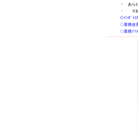
・
あらゆ
・
※経理
◇ｲﾝﾎ
◇業務改善
◇業務ｿﾌ