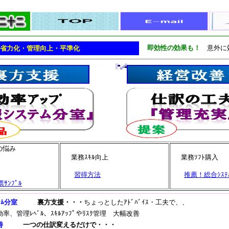
即効性の効果も！
意外に
化・管理向上・平準化
度の悩み
業務ｽｷﾙ向上
業務ｿﾌﾄ購入
習得方法
推薦！総合ｼｽﾃ
ｻﾝﾌﾟﾙ
ﾑ分室
裏方支援・・・
ちょっとしたｱﾄﾞﾊﾞｲｽ・工夫で、、
、管理ﾚﾍﾞﾙ、ｽｷﾙｱｯﾌﾟやﾘｽｸ管理 大幅改善
善
一つの仕訳変えるだけで・・・