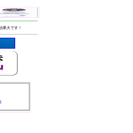
効果大です！
ﾑ