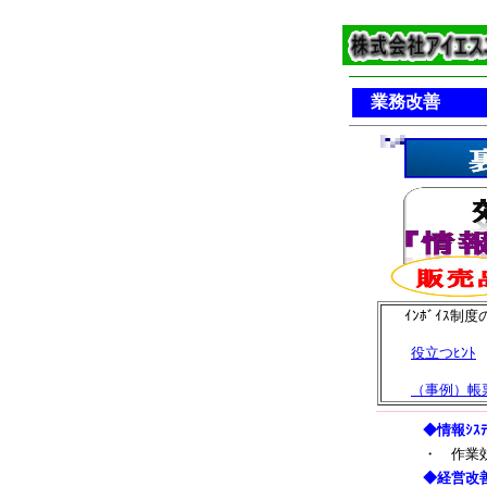
業務改善
省力
ｲﾝﾎﾞｲｽ制
役立つﾋﾝﾄ
（事例）帳票
◆情報ｼｽﾃ
・
作業効率
◆経営改