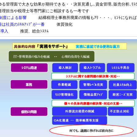
る管理面で大きな効果が期待できる・・決算見通し､資金管理､販売分析､ﾘｽ
担当や税理士等専門家にご相談するも一考です
ﾞｲｽ制度による影響
結構税理士事務所廃業の情報もｱﾘ・・・、ﾋﾝﾄになれば
は社員のｽｷﾙｱｯﾌﾟが一番
体質強化
ﾄ導入
推奨、総合ｼｽﾃﾑ